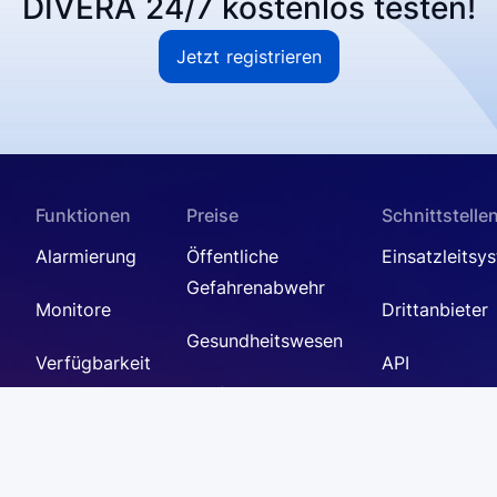
DIVERA 24/7 kostenlos testen!
Jetzt registrieren
Funktionen
Preise
Schnittstelle
Alarmierung
Öffentliche
Einsatzleitsy
Gefahrenabwehr
Monitore
Drittanbieter
Gesundheitswesen
Verfügbarkeit
API
Notfall- und
Dokumentati
Mitteilungen
Krisenmanagement
FAQ
Termine
Zusatzmodule