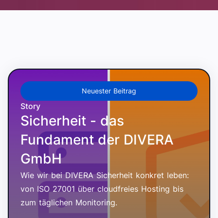
Neuester Beitrag
Story
Sicherheit - das
Fundament der DIVERA
GmbH
Wie wir bei DIVERA Sicherheit konkret leben:
von ISO 27001 über cloudfreies Hosting bis
zum täglichen Monitoring.