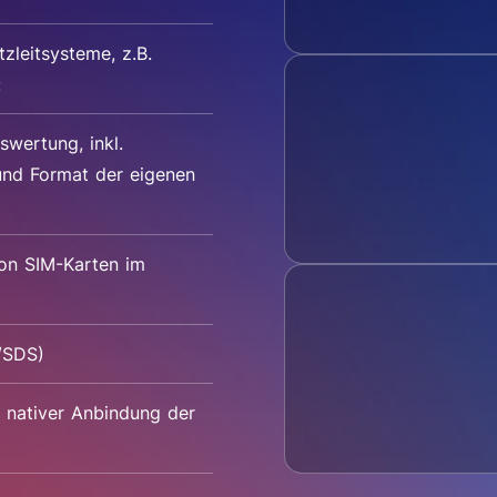
zleitsysteme, z.B.
:
wertung, inkl.
nd Format der eigenen
von SIM-Karten im
/SDS)
a nativer Anbindung der